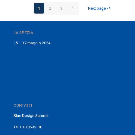
1
2
3
4
Next page ›
LA SPEZIA
15 – 17 maggio 2024
Cookie Policy
Privacy Policy
CONTATTI
Blue Design Summit
info@bluedesignsummit.it
Tel. 010 8596110